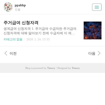
ppabbp
인폼
주거급여 신청자격
생계급여 신청자격 1. 주거급여 수급자란 주거급여
신청자격에 대해 알아보기 전에 수급자에 이 제도
에 대해 알아보면, 주거급여 지원은 생활이 어려운
카테고리 없음
2020. 1. 24. 15:35
사람에게 주거급여를 실시하여 국민의 주거안정과
주거수준 향상에 이바지하기 위한 제도입니다. 현
금/현물의 형태로 지원을 해주며, 지역마다 예산이
이전
다음
다르므로 다르게 편성되니 이에 대해 잘 확인해주
시기 바랍니다. 자세한 주거급여 신청자격은 하단
에 정리해두었습니다. 2. 주거급여 지원금액 임차
Blog is powered by
Tistory
/ Designed by
Tistory
급여(소득재산, 임차료에 따라 차등지급, 타인주택
등에 거주하는 임차가구에 기준임대료를 상한으로
실제임차료 지급) 수급자의 소득인정액이 생계급
여 선정기준 초과 시는 자기 부담분을 차감하고 지
급합니다. 기준임대료 1인 17.9만원, 2인 19.8만원,
3인 23.6만원, 4인 27...